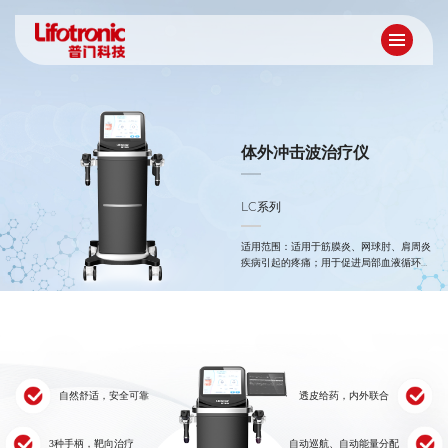
体外冲击波治疗仪
LC系列
适用范围：适用于筋膜炎、网球肘、肩周炎
疾病引起的疼痛；用于促进局部血液循环、
软化松解（包含头颈部在内的全身）瘢痕、
活化肌肉和结缔组织。
自然舒适，安全可靠
透皮给药，内外联合
3种手柄，靶向治疗
自动巡航、自动能量分配