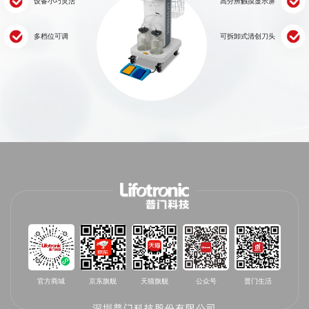
设备小巧灵活
高分辨触摸显示屏
多档位可调
可拆卸式清创刀头
官方商城
京东旗舰
天猫旗舰
公众号
普门生活
深圳普门科技股份有限公司