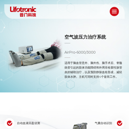
空气波压力治疗系统
AirPro-6000/3000
适用于脑血管意外、脑外伤、脑手术后、脊髓
病变引起的肢体功能障碍和外周非栓塞性脉管
炎的辅助治疗，以及预防静脉血栓形成，减轻
肢体水肿。主机可同时支持4个套筒工作。
自动血液回盈侦测
气囊自动识别