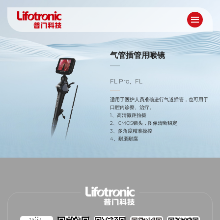
气管插管用喉镜
FL Pro、FL
适用于医护人员准确进行气道插管，也可用于
口腔内诊察、治疗。
1、高清微距拍摄
2、CMOS镜头，图像清晰稳定
3、多角度精准操控
4、耐磨耐腐